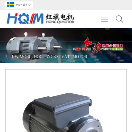
svenska

Toggle main m
2,2 KW MOBIL HÖGTRYCKSTVÄTTMOTOR