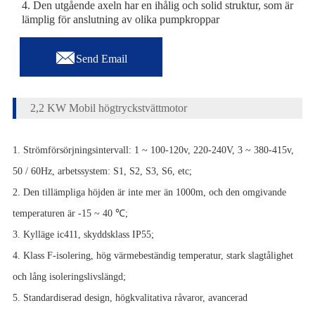
4. Den utgående axeln har en ihålig och solid struktur, som är
lämplig för anslutning av olika pumpkroppar

Send Email
2,2 KW Mobil högtryckstvättmotor
1. Strömförsörjningsintervall: 1 ~ 100-120v, 220-240V, 3 ~ 380-415v,
50 / 60Hz, arbetssystem: S1, S2, S3, S6, etc;
2. Den tillämpliga höjden är inte mer än 1000m, och den omgivande
temperaturen är -15 ~ 40 ℃;
3. Kylläge ic411, skyddsklass IP55;
4. Klass F-isolering, hög värmebeständig temperatur, stark slagtålighet
och lång isoleringslivslängd;
5. Standardiserad design, högkvalitativa råvaror, avancerad